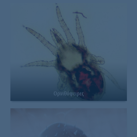
Ορνιθόψειρες