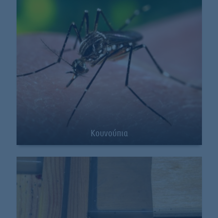
Κουνούπια