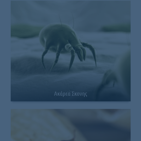
Ακάρεα Σκονης