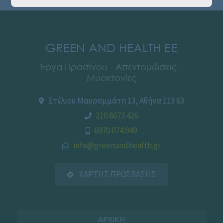
GREEN AND HEALTH EE
Έργα Πρασίνου - Απεντομώσεις -
Μυοκτονίες
Στέλιου Μαυρομμάτη 13, Αθήνα 113 63
210 8673.426
6970 074.949
info@greenandhealth.gr
ΧΑΡΤΗΣ ΠΡΟΣΒΑΣΗΣ
ΑΡΧΙΚΗ