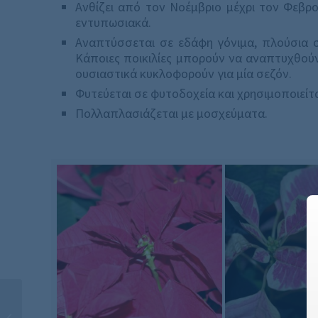
Ανθίζει από τον Νοέμβριο μέχρι τον Φεβρου
εντυπωσιακά.
Αναπτύσσεται σε εδάφη γόνιμα, πλούσια σε
Κάποιες ποικιλίες μπορούν να αναπτυχθούν
ουσιαστικά κυκλοφορούν για μία σεζόν.
Φυτεύεται σε φυτοδοχεία και χρησιμοποιείτ
Πολλαπλασιάζεται με μοσχεύματα.
AΣΤΕΡΙΣΚΟΣ