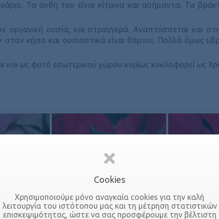
άριο. Τα άνθη του είναι κίτρινα και ασήμαντα. Τα βράκτ
 οργανική ουσία, και στραγγερά. Αναπτύσσεται και στη
 στον κήπο και ουσιαστικά είναι θάμνοι. Πολλά όμως υβρ
αι και ως φυτό εσωτερικού χώρου κυρίως κυκλοφορεί ως Χρ
Cookies
Χρησιμοποιούμε μόνο αναγκαία cookies για την καλή
λειτουργία του ιστότοπου μας και τη μέτρηση στατιστικών
επισκεψιμότητας, ώστε να σας προσφέρουμε την βέλτιστη